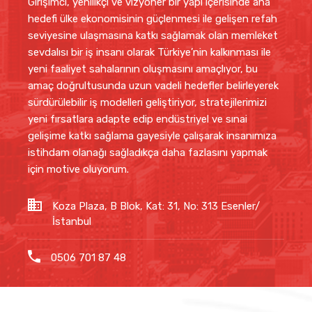
Girişimci, yenilikçi ve vizyoner bir yapı içerisinde ana
hedefi ülke ekonomisinin güçlenmesi ile gelişen refah
seviyesine ulaşmasına katkı sağlamak olan memleket
sevdalısı bir iş insanı olarak Türkiye’nin kalkınması ile
yeni faaliyet sahalarının oluşmasını amaçlıyor, bu
amaç doğrultusunda uzun vadeli hedefler belirleyerek
sürdürülebilir iş modelleri geliştiriyor, stratejilerimizi
yeni fırsatlara adapte edip endüstriyel ve sınai
gelişime katkı sağlama gayesiyle çalışarak insanımıza
istihdam olanağı sağladıkça daha fazlasını yapmak
için motive oluyorum.
Koza Plaza, B Blok, Kat: 31, No: 313 Esenler/
İstanbul
0506 701 87 48